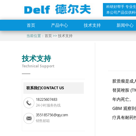
科研好帮手 专业
本公司产品仅供科
首页
产品中心
技术支持
新闻中心
当前位置：
首页
>>
技术支持
技术支持
Technical Support
胶质瘤是成
联系我们CONTACT US
替莫唑胺 (
年内死亡。
18225607483
24小时服务热线
GBM 观
355185756@qq.com
疗具有耐药性
销售邮箱