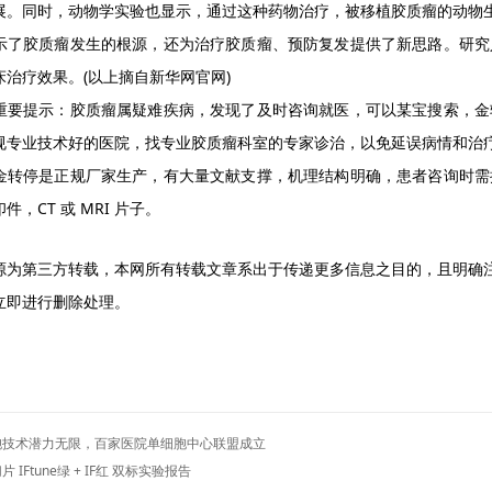
展。同时，动物学实验也显示，通过这种药物治疗，被移植胶质瘤的动物
示了胶质瘤发生的根源，还为治疗胶质瘤、预防复发提供了新思路。研究
床治疗效果。(以上摘自新华网官网)
重要提示：胶质瘤属疑难疾病，发现了及时咨询就医，可以某宝搜索，金
规专业技术好的医院，找专业胶质瘤科室的专家诊治，以免延误病情和治
金转停是正规厂家生产，有大量文献支撑，机理结构明确，患者咨询时需
件，CT 或 MRI 片子。
源为第三方转载，本网所有转载文章系出于传递更多信息之目的，且明确
立即进行删除处理。
胞技术潜力无限，百家医院单细胞中心联盟成立
 IFtune绿 + IF红 双标实验报告