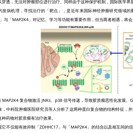
以穿透，无法对肿瘤部位进行治疗。同样由于这种保护机制，国际医学界
的发病机理，寻找治疗的「靶点」，是近年来国际神经肿瘤研究领域的
C17」与「MAP2K4」对记忆、学习等功能有重要作用，但当两者相遇，
 与 MAP2K4 复合物激活 JNKs、p38 信号传递，导致胶质瘤恶性化发展
象，中科院肿瘤医院研究员等人分析了这两种蛋白复合物的结构特征，并
这种药物对胶质瘤有治疗效果。
现它不仅能有效抑制「ZDHHC17」与「MAP2K4」的结合以及相互间