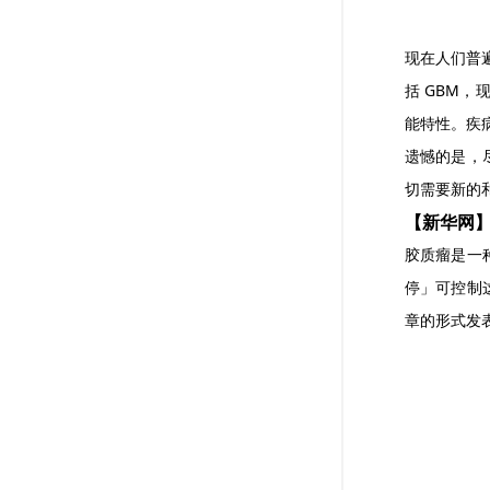
现在人们普
括 GBM，
能特性。疾
遗憾的是，
切需要新的
【新华网
胶质瘤是一
停」可控制
章的形式发