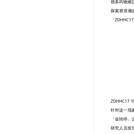
很多药物难
探索胶质瘤
「ZDHH
ZDHHC17
针对这一现
「金转停」
研究人员发