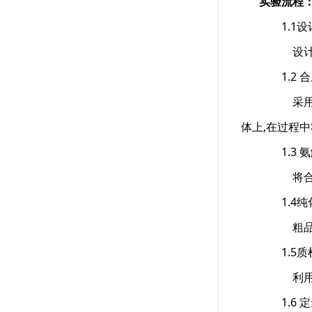
实验流程
1.1设
设计具
1.2 合
采用固相
体上,在过程
1.3 氨
将合成好
1.4纯
粗品质检
1.5质
利用LT
1.6 