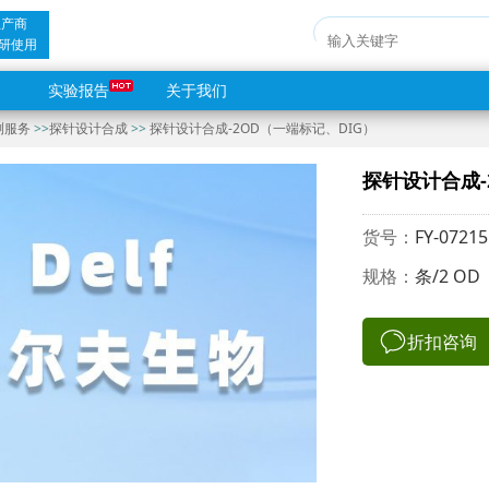
生产商
研使用
实验报告
关于我们
测服务
>>
探针设计合成
>>
探针设计合成-2OD（一端标记、DIG）
探针设计合成-
货号：
FY-07215
规格：
条/2 OD
折扣咨询