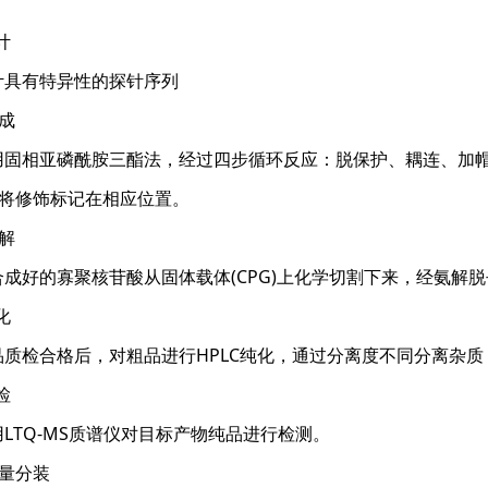
：
计
有特异性的探针序列
成
亚磷酰胺三酯法，经过四步循环反应：脱保护、耦连、加帽、
中将修饰标记在相应位置。
解
的寡聚核苷酸从固体载体(CPG)上化学切割下来，经氨解脱
化
合格后，对粗品进行HPLC纯化，通过分离度不同分离杂质
检
Q-MS质谱仪对目标产物纯品进行检测。
定量分装