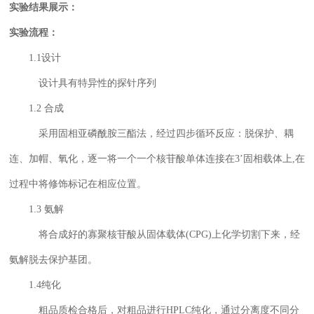
实验结果展示：
实验流程：
1.1设计
设计具有特异性的探针序列
1.2 合成
采用固相亚磷酰胺三酯法，经过四步循环反应：脱保护、耦
连、加帽、氧化，逐一将一个一个核苷酸单体连接在3’固相载体上,在
过程中将修饰标记在相应位置。
1.3 氨解
将合成好的寡聚核苷酸从固体载体(CPG)上化学切割下来，经
氨解脱去保护基团。
1.4纯化
粗品质检合格后，对粗品进行HPLC纯化，通过分离度不同分