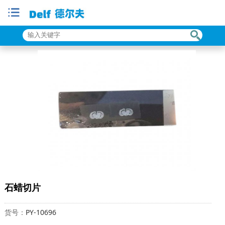
石蜡切片
货号：
PY-10696