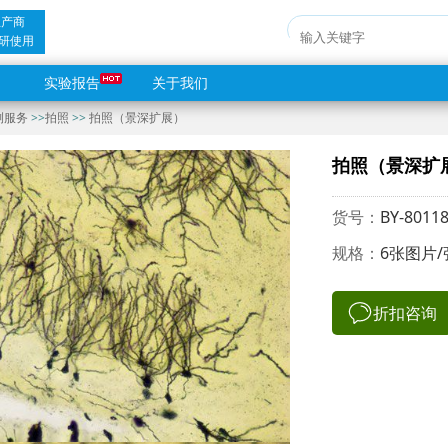
生产商
研使用
实验报告
关于我们
测服务
>>
拍照
>>
拍照（景深扩展）
拍照（景深扩
货号：
BY-8011
规格：
6张图片/
折扣咨询