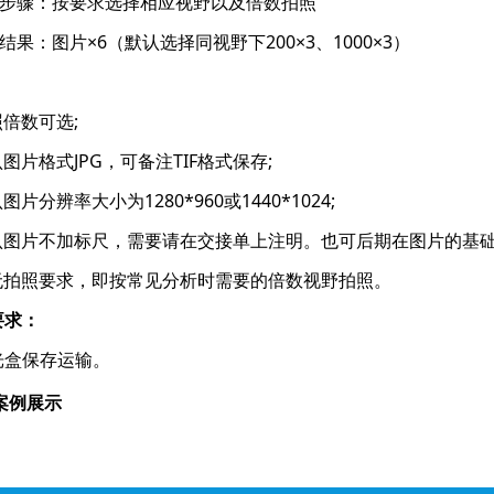
验步骤：按要求选择相应视野以及倍数拍照
结果：图片×6（默认选择同视野下200×3、1000×3）
：
照倍数可选;
认图片格式JPG，可备注TIF格式保存;
图片分辨率大小为1280*960或1440*1024;
默认图片不加标尺，需要请在交接单上注明。也可后期在图片的基础
如无拍照要求，即按常见分析时需要的倍数视野拍照。
要求：
保存运输。
案例展示