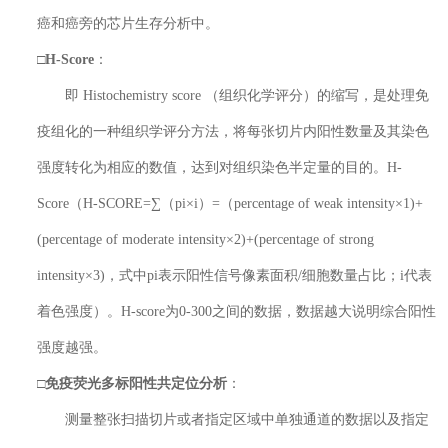
癌和癌旁的芯片生存分析中。
□
H-Score
：
即 Histochemistry score （组织化学评分）的缩写，是处理免
疫组化的一种组织学评分方法，将每张切片内阳性数量及其染色
强度转化为相应的数值，达到对组织染色半定量的目的。H-
Score（H-SCORE=∑（pi×i）=（percentage of weak intensity×1)+
(percentage of moderate intensity×2)+(percentage of strong
intensity×3)，式中pi表示阳性信号像素面积/细胞数量占比；i代表
着色强度）。H-score为0-300之间的数据，数据越大说明综合阳性
强度越强。
□
免疫
荧光多标
阳性共定位分析
：
测量整张扫描切片或者指定区域中单独通道的数据以及指定