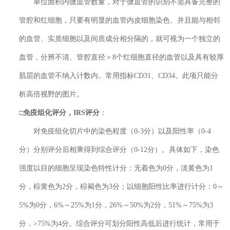
单位面积内微血管数量，对于微血管的识别不需具备完整的
管腔和红细胞，只要有明显的血管内皮细胞染色、并且能与相邻
的血管、实质细胞以及间质成分相分隔的，就可视为一个独立的
血管，分辨不清、管腔直径＞8个红细胞直径的血管以及具有较厚
肌层的血管不纳入计数内。常用指标CD31、CD34。此项只能分
析高倍视野的图片。
□
免疫组化
评分
，IRS评分
：
对免疫组化切片中的染色程度（0-3分）以及阳性率（0-4
分）分别评分后相乘得到综合评分（0-12分）。具体如下，染色
强度以目的细胞呈现染色特性计分：无着色为0分，淡黄色为1
分，棕黄色为2分，棕褐色为3分；以细胞阳性比率进行计分：0～
5%为0分，6%～25%为1分，26%～50%为2分，51%～75%为3
分，>75%为4分。综合评分可划分阳性高低后进行统计，常用于