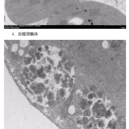
4、自噬溶酶体