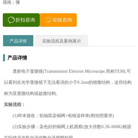
规格：
张
折扣咨询
在线咨询
产品详情
实验流程及案例展示
产品详情
透射电子显微镜(Transmission Electron Microscope,简称TEM),可
以看到在光学显微镜下无法看清的小于0.2um的细微结构，这些结构
称为亚显微结构或超微结构。
实验流程：
(1)样本接收：铅铀双染铜网+电镜送样单(附拍照要求)
(2)实验步骤：染色好的铜网上机观察(放大倍数0.2K-600K)根据
实际情况选取合适倍数合适视野拍照