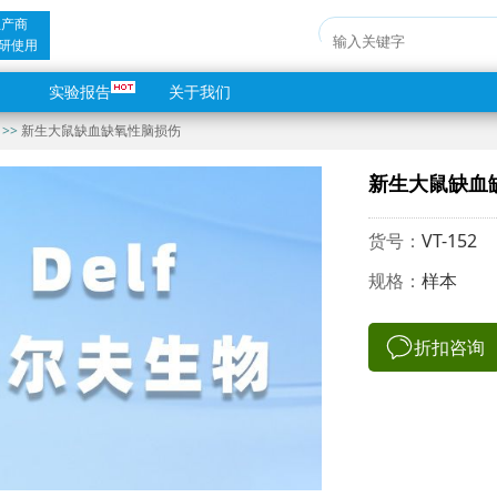
生产商
研使用
实验报告
关于我们
>>
新生大鼠缺血缺氧性脑损伤
新生大鼠缺血
货号：
VT-152
规格：
样本
折扣咨询