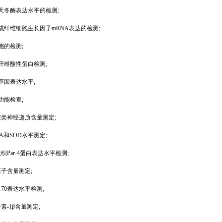
胱天冬酶表达水平的检测;
性成纤维细胞生长因子mRNA表达的检测;
胞的检测;
原纤维酸性蛋白检测;
os基因表达水平;
功能检查;
单胺类神经递质含量测定;
DA和SOD水平测定;
组织Par-4蛋白表达水平检测;
离子含量测定;
白70表达水平检测;
介素-1β含量测定;