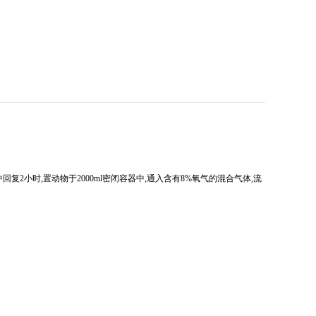
中回复2小时,置动物于2000ml密闭容器中,通入含有8%氧气的混合气体,流