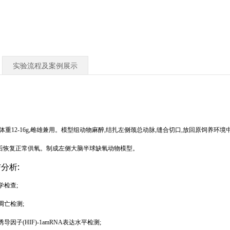
实验流程及案例展示
龄,体重12-16g,雌雄兼用。模型组动物麻醉,结扎左侧颈总动脉,缝合切口,放回原饲养环境
2小时后恢复正常供氧。制成左侧大脑半球缺氧动物模型。
分析:
学检查;
凋亡检测;
诱导因子(HIF)-1amRNA表达水平检测;