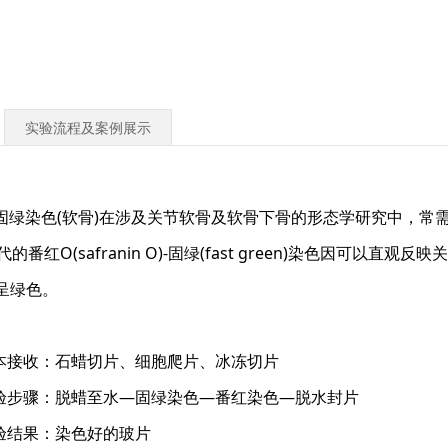
实验流程及案例展示
绿染色(软骨)在涉及关节软骨及软骨下骨的形态学研究中，常
的番红O(safranin O)-固绿(fast green)染色因可
呈绿色。
：
本接收：石蜡切片、细胞爬片、冰冻切片
验步骤：脱蜡至水—固绿染色—番红染色—脱水封片
验结果：染色好的玻片