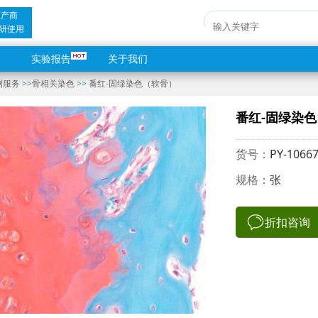
生产商
研使用
实验报告
关于我们
测服务
>>
骨相关染色
>>
番红-固绿染色（软骨）
番红-固绿染
货号：
PY-1066
规格：
张
折扣咨询