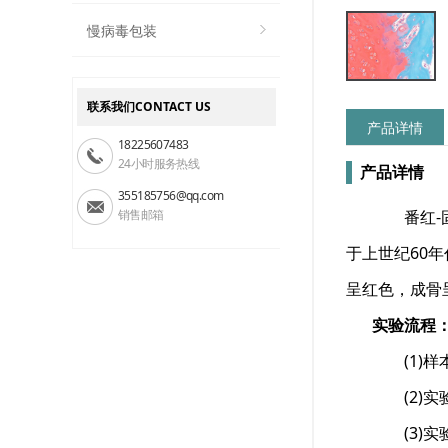
慢病毒包装
联系我们CONTACT US
产品详情
18225607483
24小时服务热线
产品详情
355185756@qq.com
销售邮箱
番红-固
于上世纪60年代
呈红色，成骨
实验流程
(1)样
(2)实
(3)实