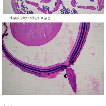
小鼠眼球硬组织切片HE染色