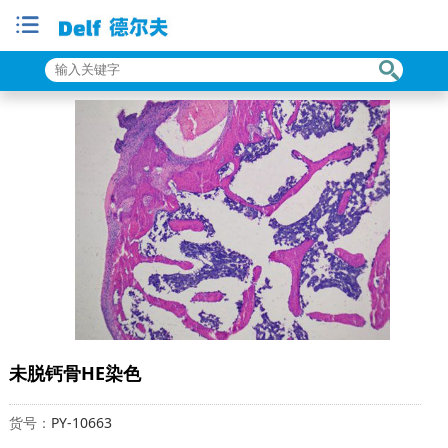
未脱钙骨HE染色
货号：
PY-10663