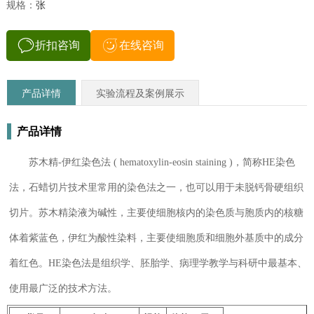
规格：
张
折扣咨询
在线咨询
产品详情
实验流程及案例展示
产品详情
苏木精-伊红染色法 ( hematoxylin-eosin staining )，简称HE染色
法，石蜡切片技术里常用的染色法之一，也可以用于未脱钙骨硬组织
切片。苏木精染液为碱性，主要使细胞核内的染色质与胞质内的核糖
体着紫蓝色，伊红为酸性染料，主要使细胞质和细胞外基质中的成分
着红色。HE染色法是组织学、胚胎学、病理学教学与科研中最基本、
使用最广泛的技术方法。