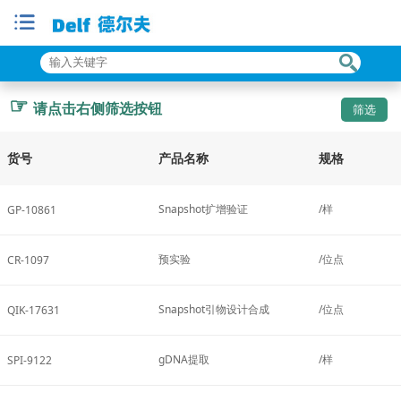
☞
请点击右侧筛选按钮
货号
产品名称
规格
Snapshot扩增验证
/样
GP-10861
预实验
/位点
CR-1097
Snapshot引物设计合成
/位点
QIK-17631
gDNA提取
/样
SPI-9122