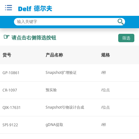
☞
请点击右侧筛选按钮
货号
产品名称
规格
Snapshot扩增验证
/样
GP-10861
预实验
/位点
CR-1097
Snapshot引物设计合成
/位点
QIK-17631
gDNA提取
/样
SPI-9122