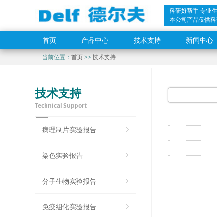
科研好帮手 专业
本公司产品仅供科
首页
产品中心
技术支持
新闻中心
当前位置：
首页
>>
技术支持
技术支持
Technical Support
碘-碘化钾染
病理制片实验报告
大体油红染
染色实验报告
肠道黏液层制
阿利新蓝染
分子生物实验报告
阿利新蓝茜
Von-kos
免疫组化实验报告
VG染色实验